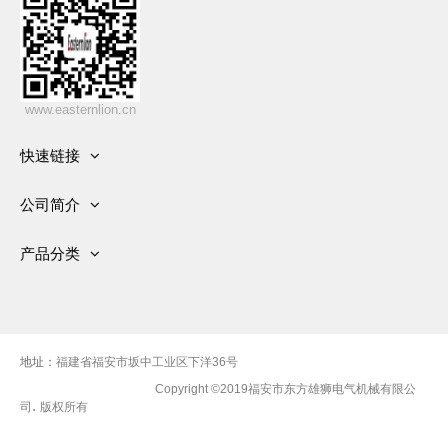
www.easternlion.cn
快速链接
首页
公司简介
产品
发展历史
关于公司
产品分类
资质
服务
有刷交流发电机
新闻中心
视频
无刷交流发电机
车间
联系我们
柴油发电机组
地址：
福建省福安市坂中工业区下洋36号
Copyright ©2019福安市东方雄狮电气机械有限公
.
司
版权所有