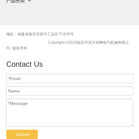
产品分类
资质
服务
有刷交流发电机
新闻中心
视频
无刷交流发电机
车间
联系我们
柴油发电机组
地址：
福建省福安市坂中工业区下洋36号
Copyright ©2019福安市东方雄狮电气机械有限公
.
司
版权所有
Contact Us
Submit