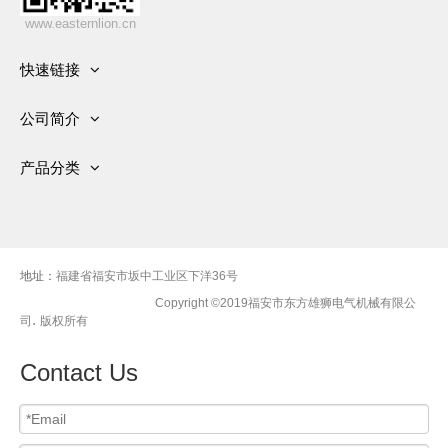
www.easternlion.cn
快速链接
首页
公司简介
产品
发展历史
关于公司
产品分类
资质
服务
有刷交流发电机
新闻中心
视频
无刷交流发电机
车间
联系我们
柴油发电机组
地址：
福建省福安市坂中工业区下洋36号
Copyright ©2019福安市东方雄狮电气机械有限公
.
司
版权所有
Contact Us