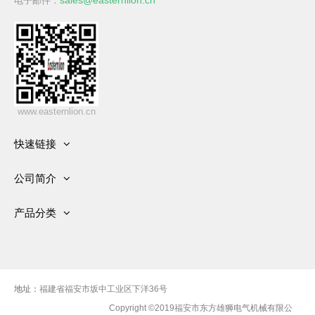
电子邮件：
www.easternlion.cn
快速链接
首页
公司简介
产品
发展历史
关于公司
产品分类
资质
服务
有刷交流发电机
新闻中心
视频
无刷交流发电机
车间
联系我们
柴油发电机组
地址：
福建省福安市坂中工业区下洋36号
Copyright ©2019福安市东方雄狮电气机械有限公