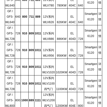
6120
情
WL640
WLV780
780KW
404C
640
GF /
Smartgen
详
GFS-
640
800
711
889
12V系列
EL
6120
情
WL640
WLV826
826KW
404C
640
GF /
Smartgen
详
GFS-
728
910
809
1011
12V系列
EL
6120
情
WL728
WLV886
886KW
404D
728
GF /
Smartgen
详
GFS-
728
910
809
1011
12V系列
EL
6120
情
WL728
WLV956
956KW
404D
728
GF /
Smartgen
详
GFS-
728
910
809
1011
12V系列
EL
6120
情
WL728
WLV1020
1020KW
404D
728
GF /
12V系列
Smartgen
详
GFS-
728
910
809
1011
WLV1100
EL
6120
情
WL728
四气门
1100KW
404D
728
GF /
12V系列
Smartgen
详
GFS-
800
1000
889
1111
WLV1200
EL
6120
情
WL800
四气门
1200KW
404E
800