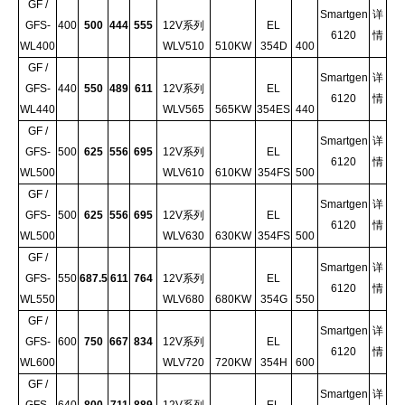
GF /
Smartgen
详
GFS-
400
500
444
555
12V系列
EL
6120
情
WL400
WLV510
510KW
354D
400
GF /
Smartgen
详
GFS-
440
550
489
611
12V系列
EL
6120
情
WL440
WLV565
565KW
354ES
440
GF /
Smartgen
详
GFS-
500
625
556
695
12V系列
EL
6120
情
WL500
WLV610
610KW
354FS
500
GF /
Smartgen
详
GFS-
500
625
556
695
12V系列
EL
6120
情
WL500
WLV630
630KW
354FS
500
GF /
Smartgen
详
GFS-
550
687.5
611
764
12V系列
EL
6120
情
WL550
WLV680
680KW
354G
550
GF /
Smartgen
详
GFS-
600
750
667
834
12V系列
EL
6120
情
WL600
WLV720
720KW
354H
600
GF /
Smartgen
详
GFS-
640
800
711
889
12V系列
EL