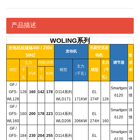
产品描述
WOLING系列
发电机组规格400 / 230V
无刷交流发
发动机
50HZ
电机
数
主力
待机功率
主力
调节器
据
主力
模型
模型
模型
（千
表
千
千
KVA
KVA
（千瓦）
瓦）
瓦
瓦
GF /
Smartgen
详
GFS-
128
160
142
178
D114系列
EL
6120
情
WL128
WLD171
171KW
274F
128
GF /
Smartgen
详
GFS-
160
200
178
223
D114系列
EL
6120
情
WL160
WLD206
206KW
274H
160
GF /
Smartgen
详
GFS-
184
230
204
255
D114系列
EL
6120
情