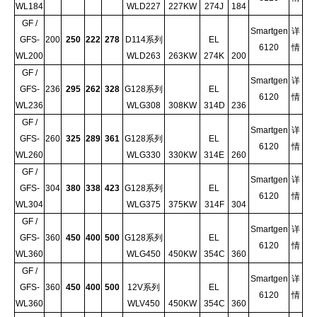
WL184
WLD227
227KW
274J
184
GF /
Smartgen
详
GFS-
200
250
222
278
D114系列
EL
6120
情
WL200
WLD263
263KW
274K
200
GF /
Smartgen
详
GFS-
236
295
262
328
G128系列
EL
6120
情
WL236
WLG308
308KW
314D
236
GF /
Smartgen
详
GFS-
260
325
289
361
G128系列
EL
6120
情
WL260
WLG330
330KW
314E
260
GF /
Smartgen
详
GFS-
304
380
338
423
G128系列
EL
6120
情
WL304
WLG375
375KW
314F
304
GF /
Smartgen
详
GFS-
360
450
400
500
G128系列
EL
6120
情
WL360
WLG450
450KW
354C
360
GF /
Smartgen
详
GFS-
360
450
400
500
12V系列
EL
6120
情
WL360
WLV450
450KW
354C
360