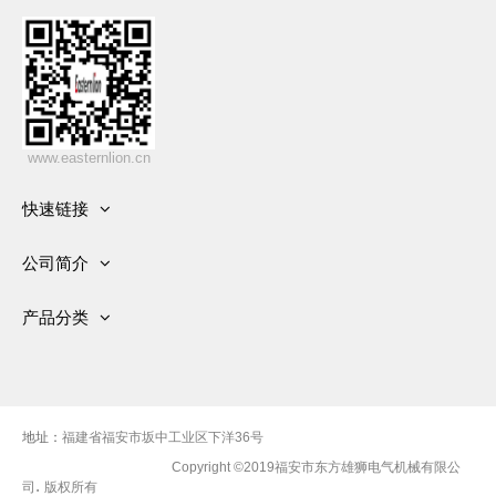
www.easternlion.cn
快速链接
首页
公司简介
产品
发展历史
关于公司
产品分类
资质
服务
有刷交流发电机
新闻中心
视频
无刷交流发电机
车间
联系我们
柴油发电机组
地址：
福建省福安市坂中工业区下洋36号
Copyright ©2019福安市东方雄狮电气机械有限公
.
司
版权所有