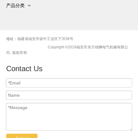
发展历史
关于公司
产品分类
资质
服务
有刷交流发电机
新闻中心
视频
无刷交流发电机
车间
联系我们
柴油发电机组
地址：
福建省福安市坂中工业区下洋36号
Copyright ©2019福安市东方雄狮电气机械有限公
.
司
版权所有
Contact Us