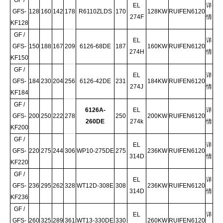
EL
详
GFS-
128
160
142
178
R6110ZLDS
170
128KW
RUIFEN6120
274F
情
KF128
GF /
EL
详
GFS-
150
188
167
209
6126-68DE
187
160KW
RUIFEN6120
274H
情
KF150
GF /
EL
详
GFS-
184
230
204
256
6126-42DE
231
184KW
RUIFEN6120
274J
情
KF184
GF /
6126A-
EL
详
GFS-
200
250
222
278
250
200KW
RUIFEN6120
260DE
274k
情
KF200
GF /
EL
详
GFS-
220
275
244
306
WP10-275DE
275
236KW
RUIFEN6120
314D
情
KF220
GF /
EL
详
GFS-
236
295
262
328
WT12D-308E
308
236KW
RUIFEN6120
314D
情
KF236
GF /
EL
详
GFS-
260
325
289
361
WT13-330DE
330
260KW
RUIFEN6120