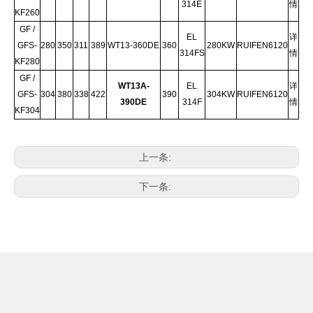
314E
情
KF260
GF /
EL
详
GFS-
280
350
311
389
WT13-360DE
360
280KW
RUIFEN6120
314FS
情
KF280
GF /
WT13A-
EL
详
GFS-
304
380
338
422
390
304KW
RUIFEN6120
390DE
314F
情
KF304
上一条:
下一条: