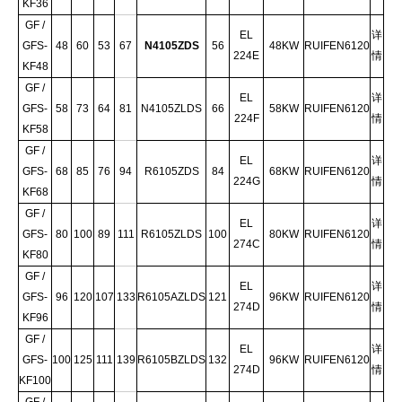
KF36
GF /
EL
详
GFS-
48
60
53
67
N4105ZDS
56
48KW
RUIFEN6120
224E
情
KF48
GF /
EL
详
GFS-
58
73
64
81
N4105ZLDS
66
58KW
RUIFEN6120
224F
情
KF58
GF /
EL
详
GFS-
68
85
76
94
R6105ZDS
84
68KW
RUIFEN6120
224G
情
KF68
GF /
EL
详
GFS-
80
100
89
111
R6105ZLDS
100
80KW
RUIFEN6120
274C
情
KF80
GF /
EL
详
GFS-
96
120
107
133
R6105AZLDS
121
96KW
RUIFEN6120
274D
情
KF96
GF /
EL
详
GFS-
100
125
111
139
R6105BZLDS
132
96KW
RUIFEN6120
274D
情
KF100
GF /