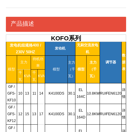
产品描述
KOFO系列
发电机组规格400 /
无刷交流发电
发动机
230V 50HZ
机
数
待机功
主力
调节器
据
主力
主力
率
表
模型
模型
（千
模型
（千
千
千
KVA
KVA
瓦）
瓦）
瓦
瓦
GF /
EL
详
GFS-
10
13
11
14
K4100DS
30.1
10.8KW
RUIFEN6120
164C
情
KF10
GF /
EL
详
GFS-
12
15
13
17
K4100DS
30.1
12.8KW
RUIFEN6120
164D
情
KF12
GF /
EL
详