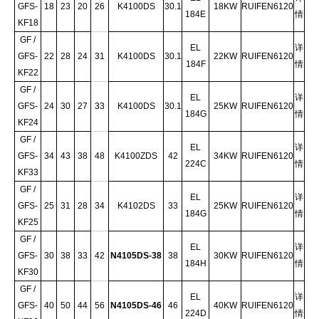
GFS-
18
23
20
26
K4100DS
30.1
18KW
RUIFEN6120
184E
情
KF18
GF /
EL
详
GFS-
22
28
24
31
K4100DS
30.1
22KW
RUIFEN6120
184F
情
KF22
GF /
EL
详
GFS-
24
30
27
33
K4100DS
30.1
25KW
RUIFEN6120
184G
情
KF24
GF /
EL
详
GFS-
34
43
38
48
K4100ZDS
42
34KW
RUIFEN6120
224C
情
KF33
GF /
EL
详
GFS-
25
31
28
34
K4102DS
33
25KW
RUIFEN6120
184G
情
KF25
GF /
EL
详
GFS-
30
38
33
42
N4105DS-38
38
30KW
RUIFEN6120
184H
情
KF30
GF /
EL
详
GFS-
40
50
44
56
N4105DS-46
46
40KW
RUIFEN6120
224D
情