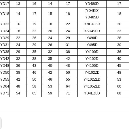
-YD17
13
16
14
17
YD480D
17
（YD4KD）
-YD18
14
17
15
18
18
YD485D
-YD22
16
19
18
22
YND485D
20
-YD24
18
22
20
24
YSD490D
23
-YD29
22
26
24
29
Y490D
28
-YD31
24
29
26
31
Y495D
30
-YD38
29
35
32
38
Y4100D
36
-YD42
32
38
35
42
Y4102D
40
-YD48
36
43
40
48
Y4105D
45
-YD50
38
46
42
50
Y4102ZD
48
-YD55
42
50
46
55
Y4102ZLD
53
-YD64
48
58
53
64
Y4105ZLD
60
-YD71
54
65
59
71
YD4EZLD
68