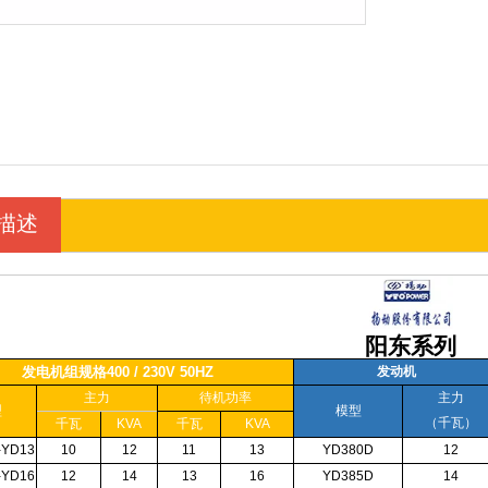
描述
阳东系列
发电机组规格400 / 230V 50HZ
发动机
主力
待机功率
主力
型
模型
（千瓦）
千瓦
KVA
千瓦
KVA
-YD13
10
12
11
13
YD380D
12
-YD16
12
14
13
16
YD385D
14